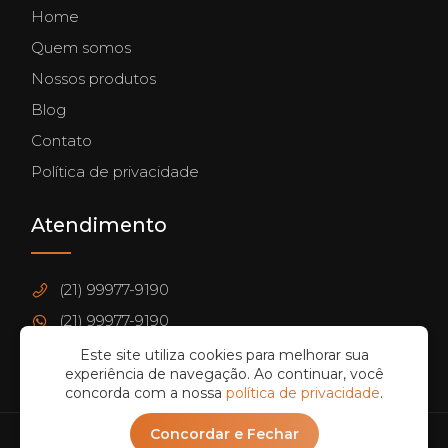
Home
Quem somos
Nossos produtos
Blog
Contato
Política de privacidade
Atendimento
(21) 99977-9190
(21) 99977-9190
contato@wzvendingmachine.com.br
Este site utiliza cookies para melhorar sua
experiência de navegação. Ao continuar, você
concorda com a nossa
política de privacidade
.
Concordar e Fechar
© 2026 WZ Vending Machine - Todos os direitos