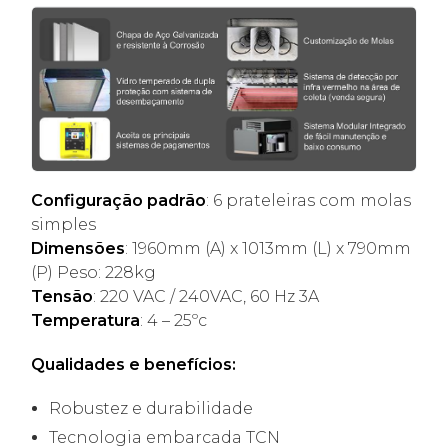
Configuração padrão
: 6 prateleiras com molas
simples
Dimensões
: 1960mm (A) x 1013mm (L) x 790mm
(P) Peso: 228kg
Tensão
: 220 VAC / 240VAC, 60 Hz 3A
Temperatura
: 4 – 25ºc
Qualidades e benefícios:
Robustez e durabilidade
Tecnologia embarcada TCN