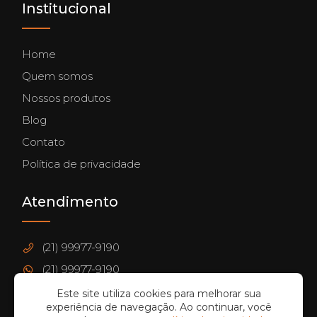
Institucional
Home
Quem somos
Nossos produtos
Blog
Contato
Política de privacidade
Atendimento
(21) 99977-9190
(21) 99977-9190
contato@wzvendingmachine.com.br
Este site utiliza cookies para melhorar sua
experiência de navegação. Ao continuar, você